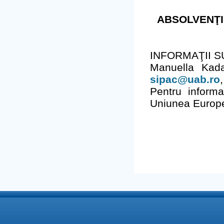
ABSOLVENŢI
INFORMAŢII S
Manuella Kada
sipac@uab.ro
Pentru informa
Uniunea Europea