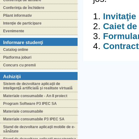
Conferinţa de lansare
Conferinţa de închidere
1.
Invitaţie
Pliant informativ
Intenţie de participare
2.
Caiet de
Evenimente
3.
Formular
Informare studenţi
4.
Contract
Catalog online
Platforma joburi
Concurs cu premii
Achiziţii
Sistem de dezvoltare aplicaţii de
inteligenţă artificială şi realitate virtuală
Materiale consumabile - An II proiect
Program Software P3 IPEC SA
Materiale consumabile
Materiale consumabile P3 IPEC SA
Stand de dezvoltare aplicaţii mobile de e-
sănătate