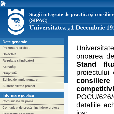
Stagii integrate de practică şi consili
(SIPAC)
Universitatea „1 Decembrie 19
Date generale
Universita
Prezentare proiect
onoarea de 
Obiective
Rezultate şi indicatori
Stand flu
Activităţi
proiectului 
Grup ţintă
consilie
Echipa de implementare
Sustenabilitate proiect
competi
POCU/626/
Informare publică
Comunicate de presă
detaliile a
Comunicat de presă - Închidere proiect
jos: